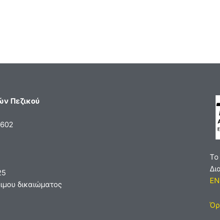
ών Πεζικού
5602
Το
Δι
25
EN
ιμου δικαιώματος
Όρ