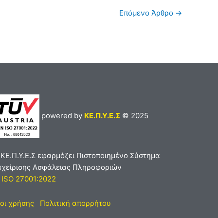
Επόμενο Άρθρο
→
powered by
ΚΕ.Π.Υ.Ε.Σ
© 2025
 ΚΕ.Π.Υ.Ε.Σ εφαρμόζει Πιστοποιημένο Σύστημα
αχείρισης Ασφάλειας Πληροφοριών
 ISO 27001:2022
οι χρήσης
Πολιτική απορρήτου