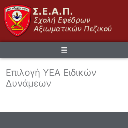
Μετάβαση
στο
περιεχόμενο
Menu
Επιλογή YEA Ειδικών
Δυνάμεων